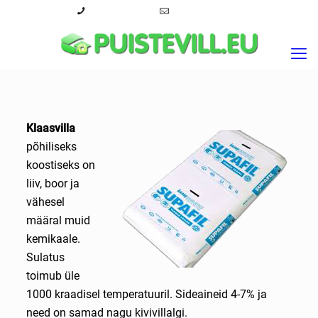
+372 53 466 086
info@puistevill.eu
Klaasvilla
põhiliseks
koostiseks on
liiv, boor ja
vähesel
määral muid
kemikaale.
Sulatus
toimub üle
1000 kraadisel temperatuuril. Sideaineid 4-7% ja
need on samad nagu kivivillalgi.