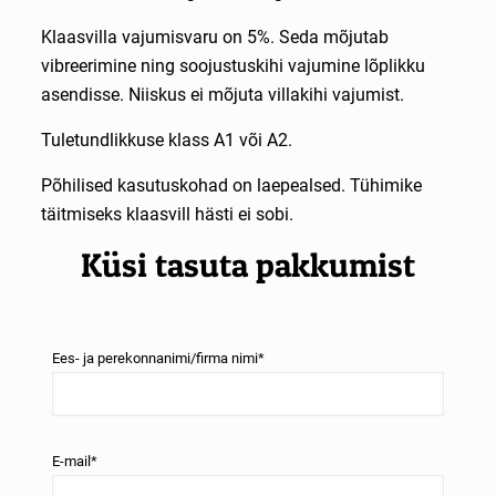
Klaasvilla vajumisvaru on 5%. Seda mõjutab
vibreerimine ning soojustuskihi vajumine lõplikku
asendisse. Niiskus ei mõjuta villakihi vajumist.
Tuletundlikkuse klass A1 või A2.
Põhilised kasutuskohad on laepealsed. Tühimike
täitmiseks klaasvill hästi ei sobi.
Küsi tasuta pakkumist
.
Ees- ja perekonnanimi/firma nimi*
E-mail*