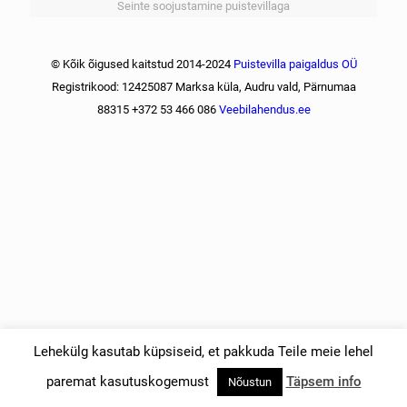
Seinte soojustamine puistevillaga
© Kõik õigused kaitstud 2014-2024
Puistevilla paigaldus OÜ
Registrikood: 12425087 Marksa küla, Audru vald, Pärnumaa
88315 +372 53 466 086
Veebilahendus.ee
Lehekülg kasutab küpsiseid, et pakkuda Teile meie lehel
paremat kasutuskogemust
Täpsem info
Nõustun